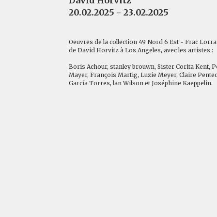
David Horvitz
20.02.2025 - 23.02.2025
Oeuvres de la collection 49 Nord 6 Est - Frac Lorra
de David Horvitz à Los Angeles, avec les artistes :
Boris Achour, stanley brouwn, Sister Corita Kent,
Mayer, François Martig, Luzie Meyer, Claire Pentec
García Torres, lan Wilson et Joséphine Kaeppelin.