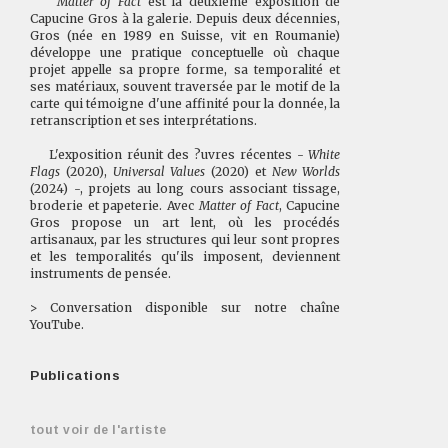
Matter of Fact
est la deuxième exposition de
Capucine Gros à la galerie. Depuis deux décennies,
Gros (née en 1989 en Suisse, vit en Roumanie)
développe une pratique conceptuelle où chaque
projet appelle sa propre forme, sa temporalité et
ses matériaux, souvent traversée par le motif de la
carte qui témoigne d'une affinité pour la donnée, la
retranscription et ses interprétations.
L'exposition réunit des ?uvres récentes -
White
Flags
(2020),
Universal Values
(2020) et
New Worlds
(2024) -, projets au long cours associant tissage,
broderie et papeterie. Avec
Matter of Fact
, Capucine
Gros propose un art lent, où les procédés
artisanaux, par les structures qui leur sont propres
et les temporalités qu'ils imposent, deviennent
instruments de pensée.
> Conversation disponible sur
notre chaîne
YouTube.
Publications
tout voir de l'artiste