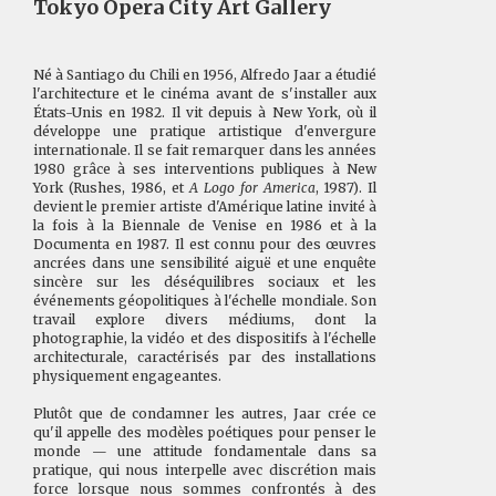
Tokyo Opera City Art Gallery
Né à Santiago du Chili en 1956, Alfredo Jaar a étudié
l'architecture et le cinéma avant de s'installer aux
États-Unis en 1982. Il vit depuis à New York, où il
développe une pratique artistique d'envergure
internationale. Il se fait remarquer dans les années
1980 grâce à ses interventions publiques à New
York (Rushes, 1986, et
A Logo for America
, 1987). Il
devient le premier artiste d'Amérique latine invité à
la fois à la Biennale de Venise en 1986 et à la
Documenta en 1987. Il est connu pour des œuvres
ancrées dans une sensibilité aiguë et une enquête
sincère sur les déséquilibres sociaux et les
événements géopolitiques à l'échelle mondiale. Son
travail explore divers médiums, dont la
photographie, la vidéo et des dispositifs à l'échelle
architecturale, caractérisés par des installations
physiquement engageantes.
Plutôt que de condamner les autres, Jaar crée ce
qu'il appelle des modèles poétiques pour penser le
monde — une attitude fondamentale dans sa
pratique, qui nous interpelle avec discrétion mais
force lorsque nous sommes confrontés à des