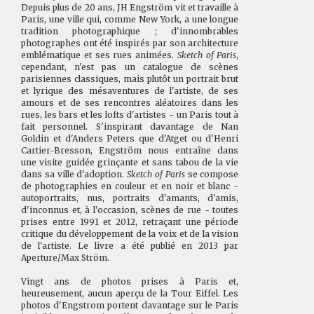
Depuis plus de 20 ans, JH Engström vit et travaille à
Paris, une ville qui, comme New York, a une longue
tradition photographique ; d'innombrables
photographes ont été inspirés par son architecture
emblématique et ses rues animées.
Sketch of Paris
,
cependant, n'est pas un catalogue de scènes
parisiennes classiques, mais plutôt un portrait brut
et lyrique des mésaventures de l'artiste, de ses
amours et de ses rencontres aléatoires dans les
rues, les bars et les lofts d'artistes - un Paris tout à
fait personnel. S'inspirant davantage de Nan
Goldin et d'Anders Peters que d'Atget ou d'Henri
Cartier-Bresson, Engström nous entraîne dans
une visite guidée grinçante et sans tabou de la vie
dans sa ville d'adoption.
Sketch of Paris
se compose
de photographies en couleur et en noir et blanc -
autoportraits, nus, portraits d'amants, d'amis,
d'inconnus et, à l'occasion, scènes de rue - toutes
prises entre 1991 et 2012, retraçant une période
critique du développement de la voix et de la vision
de l'artiste. Le livre a été publié en 2013 par
Aperture/Max Ström.
Vingt ans de photos prises à Paris et,
heureusement, aucun aperçu de la Tour Eiffel. Les
photos d'Engstrom portent davantage sur le Paris