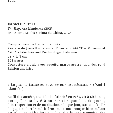
1
/ 32
Daniel Blaufuks
The Days Are Numbered (2023)
JBE & JKG Books x Tinta da China, 2024
Compositions de Daniel Blaufuks
Préface de João Pinharanda, Directeur, MAAT - Museum of
Art, Architecture and Technology, Lisbonne
28 × 19,8 cm
368 pages
Couverture rigide avec jaquette, marquage à chaud, dos rond
Édition anglaise
« Un journal intime est aussi un acte de résistance.
» (Daniel
Blaufuks)
Au fil des années, Daniel Blaufuks (né en 1963, vit à Lisbonne,
Portugal) s'est livré à un exercice quotidien de poésie,
d'introspection et de méditation. Chaque jour, sur une feuille
de papier, il crée méticuleusement une composition mêlant
ses photographies instantanées, des images trouvées, des