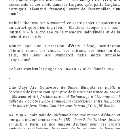
documents et des mots dans les langues qu'il parle (anglais,
portugais, allemand, français), avant de l'estampiller d'un
numéro.
Intitulé
The Days Are Numbered
, ce vaste projet s'apparente à
un carnet quotidien imprécis - Blaufuks évoque un « non-
journal » - à la croisée de la mémoire individuelle et de la
mémoire collective.
Nourri par une succession d'états d'âme, manifestant
l'éternel retour des choses, des saisons, des lieux ou des
faits,
The Days Are Numbered
défie notre amnésie
programmée.
Ce livre contient les pages no. 1840 à 2206 de l'année 2023.
-
The Days Are Numbered
de Daniel Blaufuks est publié à
l'occasion de l'exposition éponyme de l'artiste présentée au MAAT
- Museum of Art, Architecture and Technology à Lisbonne du 17
juillet au 7 octobre 2024, et inaugure l'association entre JBE Books
et la galerie Jean-Kenta Gauthier sous le nom JKG & JBE Books.
JBE & JKG Books naît de l'alchimie entre une maison d'édition et
une galerie d'art contemporain. JBE - Jean Boîte Éditions, fondée
en 2011 à Paris, est une maison d'édition pour des projets
ambitieux redéfinissant le champ de la création de livres au