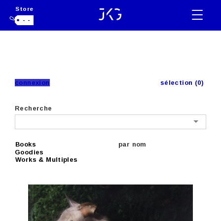
Store
- -
connexion
sélection (0)
Recherche
Books
par nom
Goodies
Works & Multiples