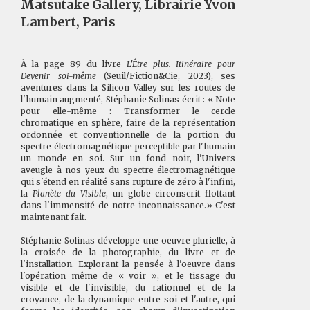
Matsutake Gallery, Librairie Yvon
Lambert, Paris
À la page 89 du livre
L'Être plus. Itinéraire pour
Devenir soi-même
(Seuil/Fiction&Cie, 2023), ses
aventures dans la Silicon Valley sur les routes de
l'humain augmenté, Stéphanie Solinas écrit : « Note
pour elle-même : Transformer le cercle
chromatique en sphère, faire de la représentation
ordonnée et conventionnelle de la portion du
spectre électromagnétique perceptible par l'humain
un monde en soi. Sur un fond noir, l'Univers
aveugle à nos yeux du spectre électromagnétique
qui s'étend en réalité sans rupture de zéro à l'infini,
la
Planète du Visible
, un globe circonscrit flottant
dans l'immensité de notre inconnaissance.» C'est
maintenant fait.
Stéphanie Solinas développe une oeuvre plurielle, à
la croisée de la photographie, du livre et de
l'installation. Explorant la pensée à l'oeuvre dans
l'opération même de « voir », et le tissage du
visible et de l'invisible, du rationnel et de la
croyance, de la dynamique entre soi et l'autre, qui