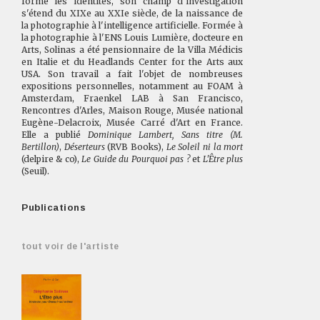
forme les identités, son champ d'investigation
s'étend du XIXe au XXIe siècle, de la naissance de
la photographie à l'intelligence artificielle. Formée à
la photographie à l'ENS Louis Lumière, docteure en
Arts, Solinas a été pensionnaire de la Villa Médicis
en Italie et du Headlands Center for the Arts aux
USA. Son travail a fait l'objet de nombreuses
expositions personnelles, notamment au FOAM à
Amsterdam, Fraenkel LAB à San Francisco,
Rencontres d'Arles, Maison Rouge, Musée national
Eugène-Delacroix, Musée Carré d'Art en France.
Elle a publié
Dominique Lambert, Sans titre (M.
Bertillon)
,
Déserteurs
(RVB Books),
Le Soleil ni la mort
(delpire & co),
Le Guide du Pourquoi pas ?
et
L'Être plus
(Seuil).
Publications
tout voir de l'artiste