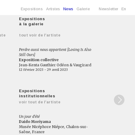
Expositions
Artistes
News
Galerie
Newsletter
En
Expositions
à la galerie
ste
tout voir de l'artiste
Perdre aussi nous appartient [Losing Is Also
Still Ours]
Exposition collective
Jean-Kenta Gauthier Odéon & Vaugirard
12 février 2023 - 29 avril 2023
Expositions
institutionnelles
voir tout de l'artiste
Un jour d'été
Daido Moriyama
Musée Nicéphore Niépce, Chalon-sur-
Saône, France