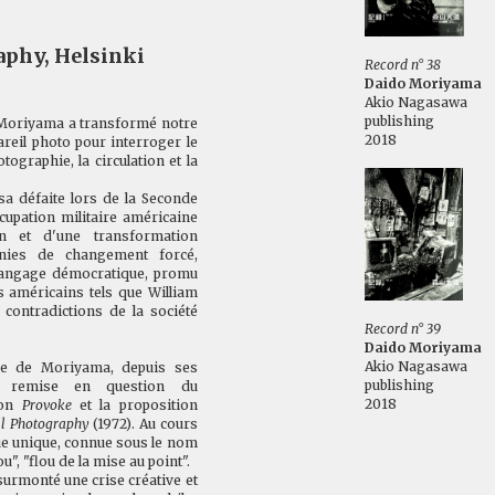
phy, Helsinki
Record n° 38
Daido Moriyama
Akio Nagasawa
publishing
o Moriyama a transformé notre
2018
areil photo pour interroger le
ographie, la circulation et la
sa défaite lors de la Seconde
cupation militaire américaine
on et d'une transformation
nies de changement forcé,
angage démocratique, promu
s américains tels que William
 contradictions de la société
Record n° 39
Daido Moriyama
Akio Nagasawa
ique de Moriyama, depuis ses
publishing
a remise en question du
2018
ion
Provoke
et la proposition
ll Photography
(1972). Au cours
que unique, connue sous le nom
u", "flou de la mise au point".
urmonté une crise créative et