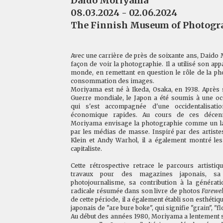
Daido Moriyama
08.03.2024 - 02.06.2024
The Finnish Museum of Photogra
Avec une carrière de près de soixante ans, Daid
façon de voir la photographie. Il a utilisé son app
monde, en remettant en question le rôle de la phot
consommation des images.
Moriyama est né à Ikeda, Osaka, en 1938. Après 
Guerre mondiale, le Japon a été soumis à une oc
qui s'est accompagnée d'une occidentalisati
économique rapides. Au cours de ces décen
Moriyama envisage la photographie comme un l
par les médias de masse. Inspiré par des artiste
Klein et Andy Warhol, il a également montré les
capitaliste.
Cette rétrospective retrace le parcours artist
travaux pour des magazines japonais, s
photojournalisme, sa contribution à la générat
radicale résumée dans son livre de photos
Farewe
de cette période, il a également établi son esthéti
japonais de "are bure boke", qui signifie "grain", "flo
Au début des années 1980, Moriyama a lentement s