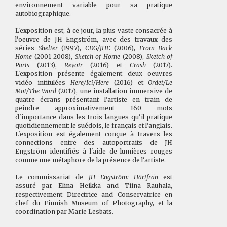
environnement variable pour sa pratique
autobiographique.
L'exposition est, à ce jour, la plus vaste consacrée à
l'oeuvre de JH Engström, avec des travaux des
séries
Shelter
(1997),
CDG/JHE
(2006),
From Back
Home
(2001-2008),
Sketch of Home
(2008),
Sketch of
Paris
(2013),
Revoir
(2016) et
Crash
(2017).
L'exposition présente également deux oeuvres
vidéo intitulées
Here/Ici/Here
(2016) et
Ordet/Le
Mot/The Word
(2017), une installation immersive de
quatre écrans présentant l'artiste en train de
peindre approximativement 160 mots
d'importance dans les trois langues qu'il pratique
quotidiennement: le suédois, le français et l'anglais.
L'exposition est également conçue à travers les
connections entre des autoportraits de JH
Engström identifiés à l'aide de lumières rouges
comme une métaphore de la présence de l'artiste.
Le commissariat de
JH Engström: Härifrån
est
assuré par Elina Heikka and Tiina Rauhala,
respectivement Directrice and Conservatrice en
chef du Finnish Museum of Photography, et la
coordination par Marie Lesbats.