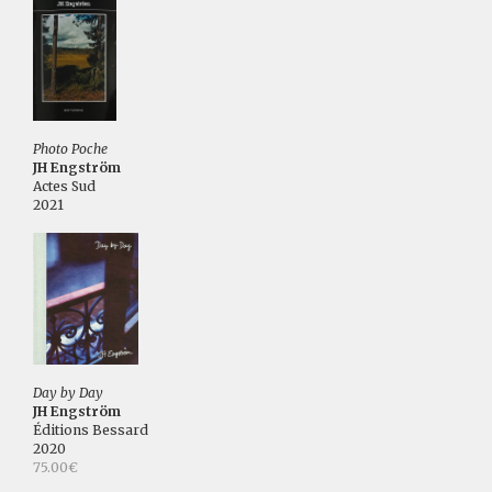
Photo Poche
JH Engström
Actes Sud
2021
Day by Day
JH Engström
Éditions Bessard
2020
75.00€