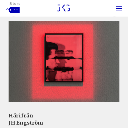
Store
- -
Härifrån
JH Engström