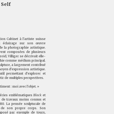
 Self
on Cabinet à l'artiste suisse
el éclairage sur son œuvre
e la photographie artistique.
ent composées de plusieurs
id, Villiger se décrivait elle-
phie comme médium principal.
culpture, a largement contribué
moyen d'expression artistique.
util permettant d'explorer et
tir de multiples perspectives.
iment : moi avec l'objet. »
séries emblématiques
Block
et
 de travaux moins connus et
0. La pensée sculpturale de
on de son propre corps. Son
posé par exemple de tours,