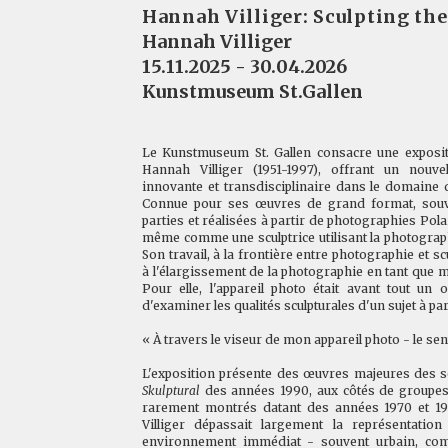
Hannah Villiger: Sculpting the
Hannah Villiger
15.11.2025 - 30.04.2026
Kunstmuseum St.Gallen
Le Kunstmuseum St. Gallen consacre une expositi
Hannah Villiger (1951-1997), offrant un nouv
innovante et transdisciplinaire dans le domaine d
Connue pour ses œuvres de grand format, souv
parties et réalisées à partir de photographies Polaro
même comme une sculptrice utilisant la photogra
Son travail, à la frontière entre photographie et s
à l'élargissement de la photographie en tant que 
Pour elle, l'appareil photo était avant tout un o
d'examiner les qualités sculpturales d'un sujet à par
« À travers le viseur de mon appareil photo - le sent
L'exposition présente des œuvres majeures des 
Skulptural
des années 1990, aux côtés de groupes
rarement montrés datant des années 1970 et 198
Villiger dépassait largement la représentati
environnement immédiat - souvent urbain, com