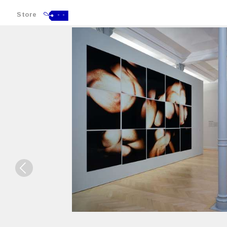
Store
- -