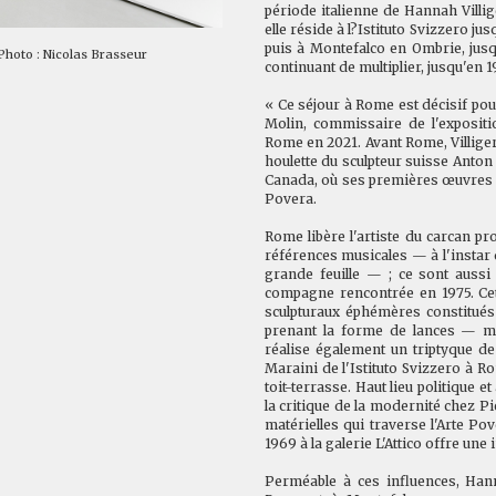
période italienne de Hannah Villi
elle réside à l?Istituto Svizzero j
puis à Montefalco en Ombrie, jusq
. Photo : Nicolas Brasseur
continuant de multiplier, jusqu'en 
« Ce séjour à Rome est décisif pour
Molin, commissaire de l'exposit
Rome en 2021. Avant Rome, Villiger 
houlette du sculpteur suisse Anton 
Canada, où ses premières œuvres ét
Povera.
Rome libère l'artiste du carcan pr
références musicales — à l'instar
grande feuille — ; ce sont aussi 
compagne rencontrée en 1975. Cet
sculpturaux éphémères constitués 
prenant la forme de lances — mo
réalise également un triptyque de
Maraini de l'Istituto Svizzero à Ro
toit-terrasse. Haut lieu politique 
la critique de la modernité chez P
matérielles qui traverse l'Arte Po
1969 à la galerie L'Attico offre une
Perméable à ces influences, Hann