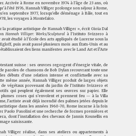
ger. Arrivée à Rome en novembre 1974 à l'âge de 23 ans, où
usqu'à l'été 1976, Hannah Villiger prolonge son séjour à Rome,
u'en septembre 1977, lorsqu'elle déménage à Bâle, tout en
1978, les voyages à Montefalco.
 la pratique artistique de Hannah Villiger », écrit Gioia Dal
ion
Hannah Villiger: Works/Sculptural
à l'Istituto Svizzero à
avait étudié à l'École des arts appliqués de Lucerne sous la
Egloff, puis avait passé plusieurs mois aux États-Unis et au
ablissaient des liens manifestes avec le Land Art et l?Arte
otestant suisse : ses œuvres regorgent d'énergie vitale, de
 de paroles de chansons de Bob Dylan recouvrant toute une
les débuts d'une relation intense et conflictuelle avec sa
te même année, Hannah Villiger produit de larges objets
de végétaux provenant du jardin de l'Istituto Svizzero et
tifs qui peuplent également ses œuvres sur papier. Elle
 plumes roses qui s'envolent et prennent feu — à la Villa
me, l'artiste avait déjà incendié des palmes jetées depuis le
et artistique dans les années 1960-70, Rome incarne à la fois
ier Paolo Pasolini et une recherche de formes premières et
vera, dont l'installation des chevaux de Jannis Kounellis en
 image saisissante.
ah Villiger réalise, dans ses ateliers ou appartements à