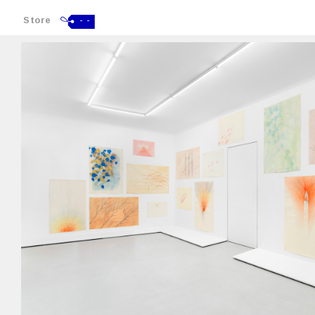
Store
- -