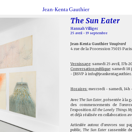
The Sun Eater
Hannah Villiger
25 avril - 19 septembre
Jean-Kenta Gauthier
Vaugirard
4 rue de la Procession 75015 Paris
Vernissage
: samedi 25 avril, 17h-2
Conversation publique
: samedi 18 
-
[RSVP à
info@jeankentagauthier
Horaires
:
mercredi - samedi, 14h 
Avec
The Sun Eater
, présentée à la 
des commencements de l'œuvre d
l'exposition
All the Lonely Things 
et déjà réalisée en collaboration a
Articulée autour d'œuvres sur pa
public,
The Sun Eater
rassemble des