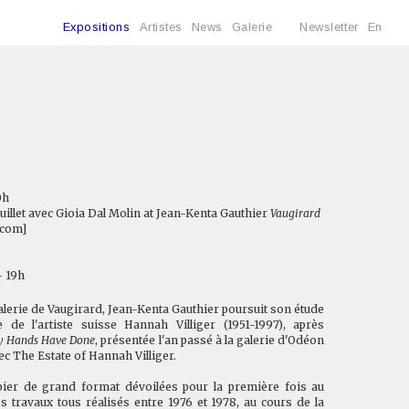
Expositions
Artistes
News
Galerie
Newsletter
En
0h
juillet avec Gioia Dal Molin at Jean-Kenta Gauthier
Vaugirard
.com
]
- 19h
galerie de Vaugirard, Jean-Kenta Gauthier poursuit son étude
e l'artiste suisse Hannah Villiger (1951-1997), après
My Hands Have Done
, présentée l'an passé à la galerie d'Odéon
vec The Estate of Hannah Villiger.
pier de grand format dévoilées pour la première fois au
 travaux tous réalisés entre 1976 et 1978, au cours de la