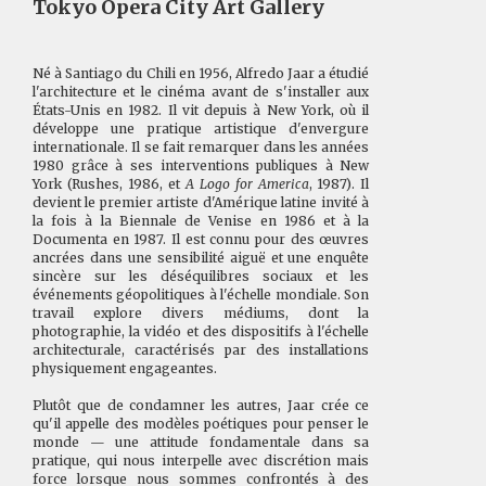
Tokyo Opera City Art Gallery
Né à Santiago du Chili en 1956, Alfredo Jaar a étudié
l'architecture et le cinéma avant de s'installer aux
États-Unis en 1982. Il vit depuis à New York, où il
développe une pratique artistique d'envergure
internationale. Il se fait remarquer dans les années
1980 grâce à ses interventions publiques à New
York (Rushes, 1986, et
A Logo for America
, 1987). Il
devient le premier artiste d'Amérique latine invité à
la fois à la Biennale de Venise en 1986 et à la
Documenta en 1987. Il est connu pour des œuvres
ancrées dans une sensibilité aiguë et une enquête
sincère sur les déséquilibres sociaux et les
événements géopolitiques à l'échelle mondiale. Son
travail explore divers médiums, dont la
photographie, la vidéo et des dispositifs à l'échelle
architecturale, caractérisés par des installations
physiquement engageantes.
Plutôt que de condamner les autres, Jaar crée ce
qu'il appelle des modèles poétiques pour penser le
monde — une attitude fondamentale dans sa
pratique, qui nous interpelle avec discrétion mais
force lorsque nous sommes confrontés à des