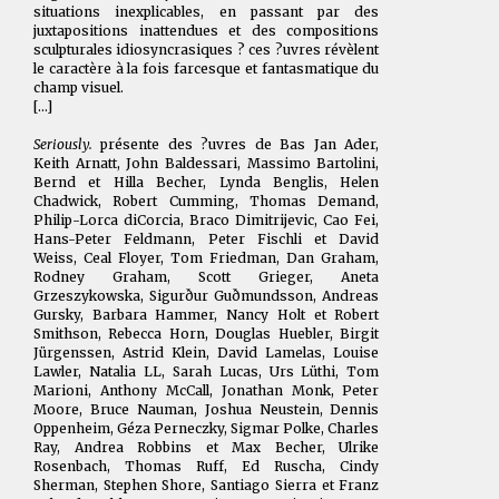
situations inexplicables, en passant par des
juxtapositions inattendues et des compositions
sculpturales idiosyncrasiques ? ces ?uvres révèlent
le caractère à la fois farcesque et fantasmatique du
champ visuel.
[...]
Seriously.
présente des ?uvres de Bas Jan Ader,
Keith Arnatt, John Baldessari, Massimo Bartolini,
Bernd et Hilla Becher, Lynda Benglis, Helen
Chadwick, Robert Cumming, Thomas Demand,
Philip-Lorca diCorcia, Braco Dimitrijevic, Cao Fei,
Hans-Peter Feldmann, Peter Fischli et David
Weiss, Ceal Floyer, Tom Friedman, Dan Graham,
Rodney Graham, Scott Grieger, Aneta
Grzeszykowska, Sigurður Guðmundsson, Andreas
Gursky, Barbara Hammer, Nancy Holt et Robert
Smithson, Rebecca Horn, Douglas Huebler, Birgit
Jürgenssen, Astrid Klein, David Lamelas, Louise
Lawler, Natalia LL, Sarah Lucas, Urs Lüthi, Tom
Marioni, Anthony McCall, Jonathan Monk, Peter
Moore, Bruce Nauman, Joshua Neustein, Dennis
Oppenheim, Géza Perneczky, Sigmar Polke, Charles
Ray, Andrea Robbins et Max Becher, Ulrike
Rosenbach, Thomas Ruff, Ed Ruscha, Cindy
Sherman, Stephen Shore, Santiago Sierra et Franz