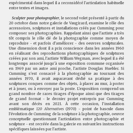
expérimental dans lequel il a reconsidéré l'articulation habituelle
entre textes et images.
Sculpter pour photographier
, le second volet présenté à partir du
20 octobre dans notre galerie de Vaugirard, examine le rôle des
accessoires, sculptures et installations créés par Cumming pour
composer ses photographies. Rappelant ainsi que l'artiste a très
tôt compris le rôle clé de la photographie comme moyen de
reproduire - et parfois d'améliorer - des oeuvres sculpturales.
Une dimension dont il a prix conscience dans les années 1960
en réalisant des reproductions photographiques de sculptures
créées par son ami, l'artiste William Wegman, avec lequel il a été
longtemps associé jusqu'à une exposition commune organisée
en 1969 par un autre ami proche, l'artiste Douglas Huebler. Si
Cumming s'est consacré à la photographie au tournant des
années 1970, il avait auparavant dédié sa pratique à des
sculptures conçues comme des objets, à placer au mur, à porter
et à jouer, ou à envoyer par la poste. L'exposition comprend un
grand nombre de rares tirages d'époque ainsi que des tirages
de grand format - le dernier projet entrepris par Cumming
avant son décès en 2021. À cette occasion, l'installation
emblématique
120 Alternatives
(1970) - point de bascule dans
l'évolution de Cumming de la sculpture à la photographie, oeuvre
conceptuelle questionnant l'articulation entre photographie et
sculpture - est recréée dans la galerie en suivant les instructions
spécifiques laissées par l'artiste.