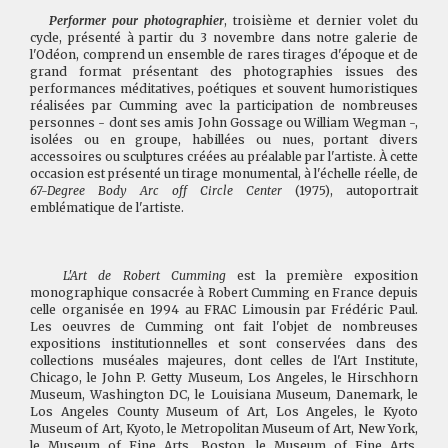
Performer pour photographier
, troisième et dernier volet du
cycle, présenté à partir du 3 novembre dans notre galerie de
l'Odéon, comprend un ensemble de rares tirages d'époque et de
grand format présentant des photographies issues des
performances méditatives, poétiques et souvent humoristiques
réalisées par Cumming avec la participation de nombreuses
personnes - dont ses amis John Gossage ou William Wegman -,
isolées ou en groupe, habillées ou nues, portant divers
accessoires ou sculptures créées au préalable par l'artiste. À cette
occasion est présenté un tirage monumental, à l'échelle réelle, de
67-Degree Body Arc off Circle Center
(1975), autoportrait
emblématique de l'artiste.
L'Art de Robert Cumming
est la première exposition
monographique consacrée à Robert Cumming en France depuis
celle organisée en 1994 au FRAC Limousin par Frédéric Paul.
Les oeuvres de Cumming ont fait l'objet de nombreuses
expositions institutionnelles et sont conservées dans des
collections muséales majeures, dont celles de l'Art Institute,
Chicago, le John P. Getty Museum, Los Angeles, le Hirschhorn
Museum, Washington DC, le Louisiana Museum, Danemark, le
Los Angeles County Museum of Art, Los Angeles, le Kyoto
Museum of Art, Kyoto, le Metropolitan Museum of Art, New York,
le Museum of Fine Arts, Boston, le Museum of Fine Arts,