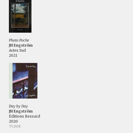
Photo Poche
JH Engström
Actes Sud
2021
Day by Day
JH Engström
Éditions Bessard
2020
75.00€