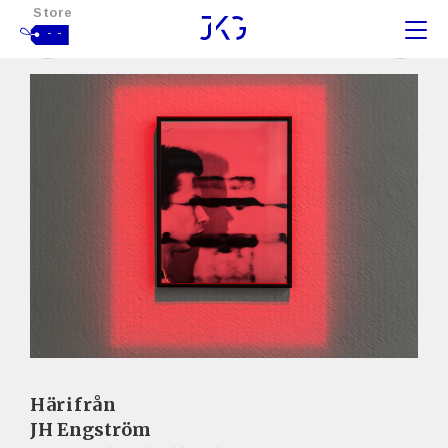
Store
- -
Härifrån
JH Engström