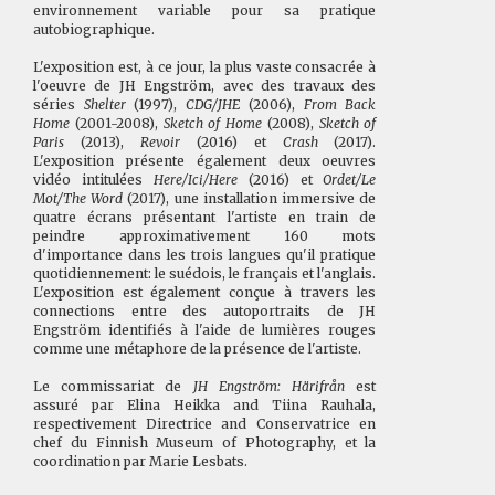
environnement variable pour sa pratique
autobiographique.
L'exposition est, à ce jour, la plus vaste consacrée à
l'oeuvre de JH Engström, avec des travaux des
séries
Shelter
(1997),
CDG/JHE
(2006),
From Back
Home
(2001-2008),
Sketch of Home
(2008),
Sketch of
Paris
(2013),
Revoir
(2016) et
Crash
(2017).
L'exposition présente également deux oeuvres
vidéo intitulées
Here/Ici/Here
(2016) et
Ordet/Le
Mot/The Word
(2017), une installation immersive de
quatre écrans présentant l'artiste en train de
peindre approximativement 160 mots
d'importance dans les trois langues qu'il pratique
quotidiennement: le suédois, le français et l'anglais.
L'exposition est également conçue à travers les
connections entre des autoportraits de JH
Engström identifiés à l'aide de lumières rouges
comme une métaphore de la présence de l'artiste.
Le commissariat de
JH Engström: Härifrån
est
assuré par Elina Heikka and Tiina Rauhala,
respectivement Directrice and Conservatrice en
chef du Finnish Museum of Photography, et la
coordination par Marie Lesbats.