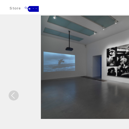
Store
- -