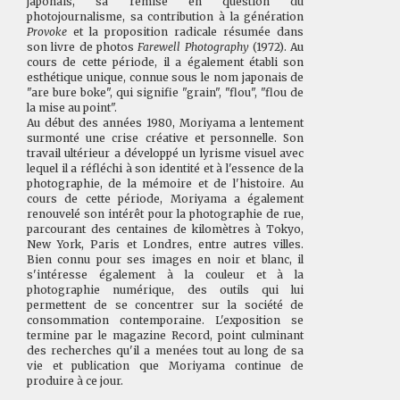
japonais, sa remise en question du
photojournalisme, sa contribution à la génération
Provoke
et la proposition radicale résumée dans
son livre de photos
Farewell Photography
(1972). Au
cours de cette période, il a également établi son
esthétique unique, connue sous le nom japonais de
"are bure boke", qui signifie "grain", "flou", "flou de
la mise au point".
Au début des années 1980, Moriyama a lentement
surmonté une crise créative et personnelle. Son
travail ultérieur a développé un lyrisme visuel avec
lequel il a réfléchi à son identité et à l'essence de la
photographie, de la mémoire et de l'histoire. Au
cours de cette période, Moriyama a également
renouvelé son intérêt pour la photographie de rue,
parcourant des centaines de kilomètres à Tokyo,
New York, Paris et Londres, entre autres villes.
Bien connu pour ses images en noir et blanc, il
s'intéresse également à la couleur et à la
photographie numérique, des outils qui lui
permettent de se concentrer sur la société de
consommation contemporaine. L'exposition se
termine par le magazine Record, point culminant
des recherches qu'il a menées tout au long de sa
vie et publication que Moriyama continue de
produire à ce jour.