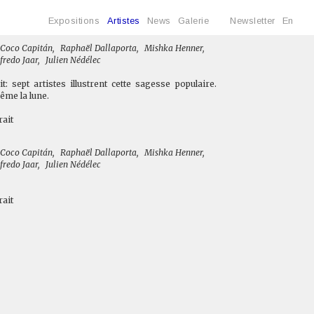
Expositions
Artistes
News
Galerie
Newsletter
En
Coco Capitán
,
Raphaël Dallaporta
,
Mishka Henner
,
fredo Jaar
,
Julien Nédélec
it: sept artistes illustrent cette sagesse populaire.
ême la lune.
rait
Coco Capitán
,
Raphaël Dallaporta
,
Mishka Henner
,
fredo Jaar
,
Julien Nédélec
rait