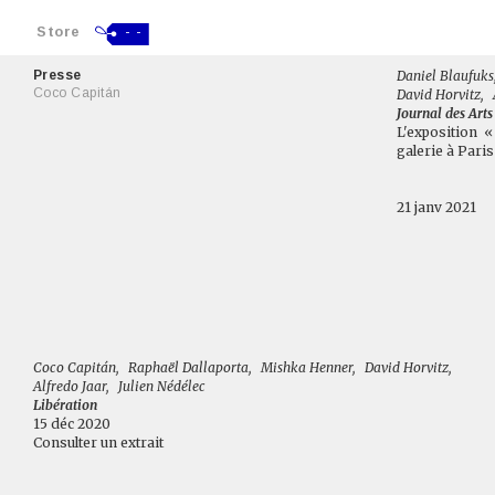
Store
- -
Presse
Daniel Blaufuks
Coco Capitán
David Horvitz
,
Journal des Arts
L'exposition 
galerie à Paris 
21 janv 2021
Coco Capitán
,
Raphaël Dallaporta
,
Mishka Henner
,
David Horvitz
,
Alfredo Jaar
,
Julien Nédélec
Libération
15 déc 2020
Consulter un extrait