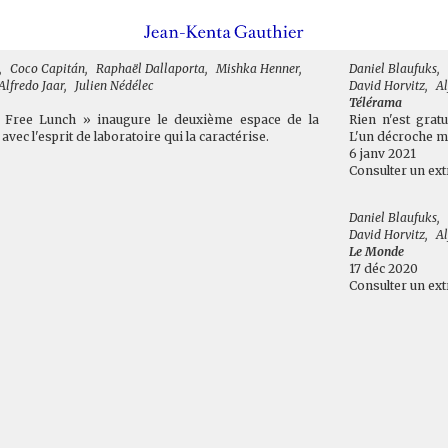
,
Coco Capitán
,
Raphaël Dallaporta
,
Mishka Henner
,
Daniel Blaufuks
,
Alfredo Jaar
,
Julien Nédélec
David Horvitz
,
Al
Télérama
« Free Lunch » inaugure le deuxième espace de la
Rien n'est gratu
avec l'esprit de laboratoire qui la caractérise.
L'un décroche m
6 janv 2021
Consulter un ext
Daniel Blaufuks
,
David Horvitz
,
Al
Le Monde
17 déc 2020
Consulter un ext