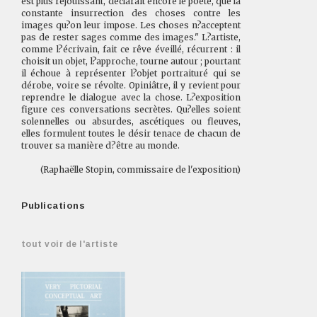
est plus réjouissant, déclarait encore le poète, que la
constante insurrection des choses contre les
images qu?on leur impose. Les choses n?acceptent
pas de rester sages comme des images." L?artiste,
comme l?écrivain, fait ce rêve éveillé, récurrent : il
choisit un objet, l?approche, tourne autour ; pourtant
il échoue à représenter l?objet portraituré qui se
dérobe, voire se révolte. Opiniâtre, il y revient pour
reprendre le dialogue avec la chose. L?exposition
figure ces conversations secrètes. Qu?elles soient
solennelles ou absurdes, ascétiques ou fleuves,
elles formulent toutes le désir tenace de chacun de
trouver sa manière d?être au monde.
(Raphaëlle Stopin, commissaire de l'exposition)
Publications
tout voir de l'artiste