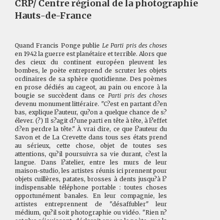
CRP/ Centre régional de la photographie
Hauts-de-France
Quand Francis Ponge publie
Le Parti pris des choses
en 1942 la guerre est planétaire et terrible. Alors que
des cieux du continent européen pleuvent les
bombes, le poète entreprend de scruter les objets
ordinaires de sa sphère quotidienne. Des poèmes
en prose dédiés au cageot, au pain ou encore à la
bougie se succèdent dans ce
Parti pris des choses
devenu monument littéraire. "C?est en partant d?en
bas, explique l?auteur, qu?on a quelque chance de s?
élever. (?) Il s?agit d?une parti en tête à tête, à l?effet
d?en perdre la tête." À vrai dire, ce que l?auteur du
Savon et de La Crevette dans tous ses états prend
au sérieux, cette chose, objet de toutes ses
attentions, qu?il poursuivra sa vie durant, c?est la
langue. Dans l?atelier, entre les murs de leur
maison-studio, les artistes réunis ici prennent pour
objets cuillères, patates, brosses à dents jusqu?à l?
indispensable téléphone portable : toutes choses
opportunément banales. En leur compagnie, les
artistes entreprennent de "désaffubler" leur
médium, qu?il soit photographie ou vidéo. "Rien n?