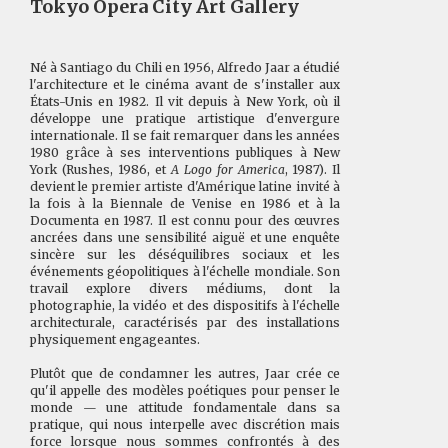
Tokyo Opera City Art Gallery
Né à Santiago du Chili en 1956, Alfredo Jaar a étudié
l'architecture et le cinéma avant de s'installer aux
États-Unis en 1982. Il vit depuis à New York, où il
développe une pratique artistique d'envergure
internationale. Il se fait remarquer dans les années
1980 grâce à ses interventions publiques à New
York (Rushes, 1986, et
A Logo for America
, 1987). Il
devient le premier artiste d'Amérique latine invité à
la fois à la Biennale de Venise en 1986 et à la
Documenta en 1987. Il est connu pour des œuvres
ancrées dans une sensibilité aiguë et une enquête
sincère sur les déséquilibres sociaux et les
événements géopolitiques à l'échelle mondiale. Son
travail explore divers médiums, dont la
photographie, la vidéo et des dispositifs à l'échelle
architecturale, caractérisés par des installations
physiquement engageantes.
Plutôt que de condamner les autres, Jaar crée ce
qu'il appelle des modèles poétiques pour penser le
monde — une attitude fondamentale dans sa
pratique, qui nous interpelle avec discrétion mais
force lorsque nous sommes confrontés à des