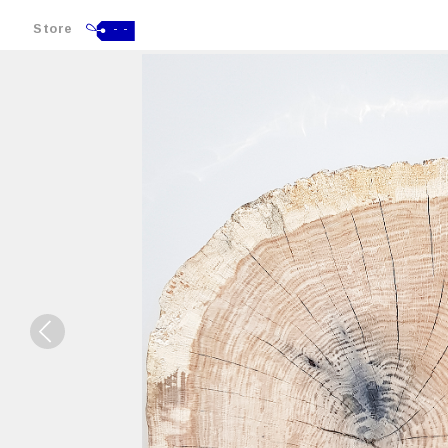
Store
- -