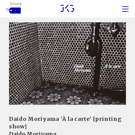
Store
- -
Daido Moriyama 'À la carte' [printing
show]
Daido Moriyama