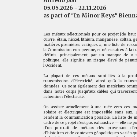
Alfredo Jaar
05.05.2026 - 22.11.2026
as part of "In Minor Keys" Bienna
Les métaux sélectionnés pour ce projet [de haut e
cuivre, étain, nickel, lithium, manganèse, coltan, 
matières premières critiques », une liste de res
la Commission européenne, et nécessaires à la tra
définis, principalement, par un manque de « sé
politique, elle signifie un risque élevé de pén
l'Occident.
La plupart de ces métaux sont liés à la prod
transmission d'électricité, ainsi qu'à la tran
données. Ce sont également des matériaux omnipr
dans notre corps jusqu'aux câbles qui traversen
acheminer l'électricité.
On assiste actuellement à une ruée vers ces mat
solaire et électrique est impossible sans eux. 
rendent la communication possible. La liste de 
cadre de ce projet n'est pas exhaustive — elle ne pour
d'un portrait de métaux clés provenant d'e
d'histoires et de contextes géopolitiques variés q