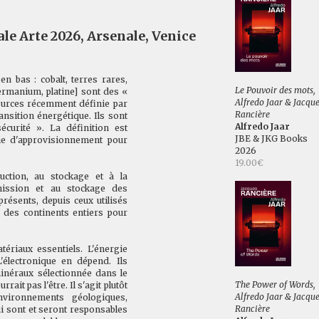
le Arte 2026, Arsenale, Venice
n bas : cobalt, terres rares,
Le Pouvoir des mots,
germanium, platine] sont des «
Alfredo Jaar & Jacqu
sources récemment définie par
Rancière
nsition énergétique. Ils sont
Alfredo Jaar
curité ». La définition est
JBE & JKG Books
urie d'approvisionnement pour
2026
19.00€
uction, au stockage et à la
smission et au stockage des
ésents, depuis ceux utilisés
t des continents entiers pour
ériaux essentiels. L'énergie
L'électronique en dépend. Ils
minéraux sélectionnée dans le
The Power of Words,
rait pas l'être. Il s'agit plutôt
Alfredo Jaar & Jacqu
nvironnements géologiques,
Rancière
ui sont et seront responsables