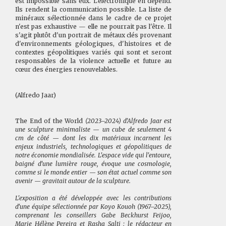
est impossible sans eux. L'électronique en dépend.
Ils rendent la communication possible. La liste de
minéraux sélectionnée dans le cadre de ce projet
n'est pas exhaustive — elle ne pourrait pas l'être. Il
s'agit plutôt d'un portrait de métaux clés provenant
d'environnements géologiques, d'histoires et de
contextes géopolitiques variés qui sont et seront
responsables de la violence actuelle et future au
cœur des énergies renouvelables.
(Alfredo Jaar)
The End of the World
(2023–2024) d'Alfredo Jaar est
une sculpture minimaliste — un cube de seulement 4
cm de côté — dont les dix matériaux incarnent les
enjeux industriels, technologiques et géopolitiques de
notre économie mondialisée. L'espace vide qui l'entoure,
baigné d'une lumière rouge, évoque une cosmologie,
comme si le monde entier — son état actuel comme son
avenir — gravitait autour de la sculpture.
L'exposition a été développée avec les contributions
d'une équipe sélectionnée par Koyo Kouoh (1967–2025),
comprenant les conseillers Gabe Beckhurst Feijoo,
Marie Hélène Pereira et Rasha Salti ; le rédacteur en