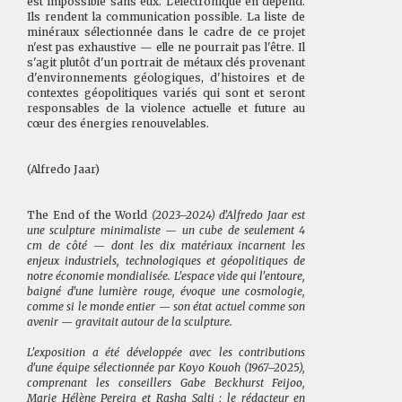
est impossible sans eux. L'électronique en dépend.
Ils rendent la communication possible. La liste de
minéraux sélectionnée dans le cadre de ce projet
n'est pas exhaustive — elle ne pourrait pas l'être. Il
s'agit plutôt d'un portrait de métaux clés provenant
d'environnements géologiques, d'histoires et de
contextes géopolitiques variés qui sont et seront
responsables de la violence actuelle et future au
cœur des énergies renouvelables.
(Alfredo Jaar)
The End of the World
(2023–2024) d'Alfredo Jaar est
une sculpture minimaliste — un cube de seulement 4
cm de côté — dont les dix matériaux incarnent les
enjeux industriels, technologiques et géopolitiques de
notre économie mondialisée. L'espace vide qui l'entoure,
baigné d'une lumière rouge, évoque une cosmologie,
comme si le monde entier — son état actuel comme son
avenir — gravitait autour de la sculpture.
L'exposition a été développée avec les contributions
d'une équipe sélectionnée par Koyo Kouoh (1967–2025),
comprenant les conseillers Gabe Beckhurst Feijoo,
Marie Hélène Pereira et Rasha Salti ; le rédacteur en