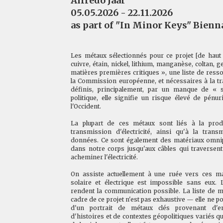
Alfredo Jaar
05.05.2026 - 22.11.2026
as part of "In Minor Keys" Bienna
Les métaux sélectionnés pour ce projet [de haut e
cuivre, étain, nickel, lithium, manganèse, coltan, 
matières premières critiques », une liste de res
la Commission européenne, et nécessaires à la tra
définis, principalement, par un manque de « sé
politique, elle signifie un risque élevé de pén
l'Occident.
La plupart de ces métaux sont liés à la prod
transmission d'électricité, ainsi qu'à la tran
données. Ce sont également des matériaux omnipr
dans notre corps jusqu'aux câbles qui traversen
acheminer l'électricité.
On assiste actuellement à une ruée vers ces mat
solaire et électrique est impossible sans eux. 
rendent la communication possible. La liste de 
cadre de ce projet n'est pas exhaustive — elle ne pour
d'un portrait de métaux clés provenant d'e
d'histoires et de contextes géopolitiques variés q