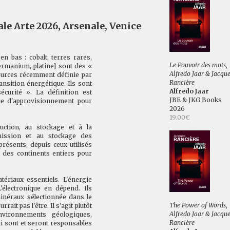
le Arte 2026, Arsenale, Venice
n bas : cobalt, terres rares,
Le Pouvoir des mots,
germanium, platine] sont des «
Alfredo Jaar & Jacqu
sources récemment définie par
Rancière
nsition énergétique. Ils sont
Alfredo Jaar
curité ». La définition est
JBE & JKG Books
urie d'approvisionnement pour
2026
19.00€
uction, au stockage et à la
smission et au stockage des
ésents, depuis ceux utilisés
t des continents entiers pour
ériaux essentiels. L'énergie
L'électronique en dépend. Ils
minéraux sélectionnée dans le
The Power of Words,
rait pas l'être. Il s'agit plutôt
Alfredo Jaar & Jacqu
nvironnements géologiques,
Rancière
ui sont et seront responsables