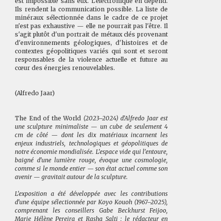
est impossible sans eux. L'électronique en dépend.
Ils rendent la communication possible. La liste de
minéraux sélectionnée dans le cadre de ce projet
n'est pas exhaustive — elle ne pourrait pas l'être. Il
s'agit plutôt d'un portrait de métaux clés provenant
d'environnements géologiques, d'histoires et de
contextes géopolitiques variés qui sont et seront
responsables de la violence actuelle et future au
cœur des énergies renouvelables.
(Alfredo Jaar)
The End of the World
(2023–2024) d'Alfredo Jaar est
une sculpture minimaliste — un cube de seulement 4
cm de côté — dont les dix matériaux incarnent les
enjeux industriels, technologiques et géopolitiques de
notre économie mondialisée. L'espace vide qui l'entoure,
baigné d'une lumière rouge, évoque une cosmologie,
comme si le monde entier — son état actuel comme son
avenir — gravitait autour de la sculpture.
L'exposition a été développée avec les contributions
d'une équipe sélectionnée par Koyo Kouoh (1967–2025),
comprenant les conseillers Gabe Beckhurst Feijoo,
Marie Hélène Pereira et Rasha Salti ; le rédacteur en