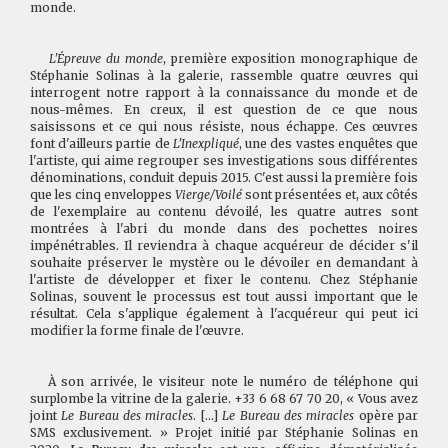
monde.
L'Épreuve du monde
, première exposition monographique de
Stéphanie Solinas à la galerie, rassemble quatre œuvres qui
interrogent notre rapport à la connaissance du monde et de
nous-mêmes. En creux, il est question de ce que nous
saisissons et ce qui nous résiste, nous échappe. Ces œuvres
font d'ailleurs partie de
L'Inexpliqué
, une des vastes enquêtes que
l'artiste, qui aime regrouper ses investigations sous différentes
dénominations, conduit depuis 2015. C'est aussi la première fois
que les cinq enveloppes
Vierge/Voilé
sont présentées et, aux côtés
de l'exemplaire au contenu dévoilé, les quatre autres sont
montrées à l'abri du monde dans des pochettes noires
impénétrables. Il reviendra à chaque acquéreur de décider s'il
souhaite préserver le mystère ou le dévoiler en demandant à
l'artiste de développer et fixer le contenu. Chez Stéphanie
Solinas, souvent le processus est tout aussi important que le
résultat. Cela s'applique également à l'acquéreur qui peut ici
modifier la forme finale de l'œuvre.
À son arrivée, le visiteur note le numéro de téléphone qui
surplombe la vitrine de la galerie. +33 6 68 67 70 20, « Vous avez
joint
Le
Bureau des miracles
. [...]
Le Bureau des miracles
opère par
SMS exclusivement. » Projet initié par Stéphanie Solinas en