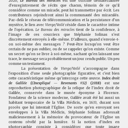
2020,
Le Bureau des miracles
est une officine dématérialisée
d'enregistrement de récits que chacun, témoin de ce qu'il
considère comme un miracle, peut lui transmettre par écrit. Les
contributeurs rejoindront ainsi la communauté des miraculés.
Par-delà le réseau de télécommunication et la persistance d'un
mystère, le lien avec
Vierge/Voilé
réside dans le caractère intime
de l'opération.
Le Bureau des miracles
tient de la confidence, à
l'image de ces courriers que Stéphanie Solinas s'est
discrètement envoyés à elle-même. D'ailleurs, quand s'envoie-t-
on soi-même des messages ? Peut-être lorsqu'on veut être
certain de ne pas oublier, ou de se rappeler qu'on existe. Comme
un secret qu'on se livre à soi-même, sachant qu'en laissant une
trace, le message sera probablement un jour rendu public. Un peu
comme un testament.
La présentation de
Vierge/Voilé
s'accompagne dans
l'exposition d'une seule photographie figurative, et c'est bien
cette caractéristique même qu'interroge cette œuvre.
Index droit
de Galilée (L'Inexpliqué — Revenants #32)
(2018)
est une
reproduction photographique de la relique de l'index droit de
Galilée, conservée dans le musée éponyme à Florence.
Fondateur de la science moderne, Galilée avait été lui aussi un
habitant temporaire de la Villa Médicis, en 1633, durant son
procès que lui intentait l'Église. De sorte qu'en envoyant ses
enveloppes à la Villa Médicis, Stéphanie Solinas adressait
malicieusement à la mémoire du provocateur de l'Église un
contenu révélé par la lumière. Si la notion d'index en
photographie consiste à considérer que toute image