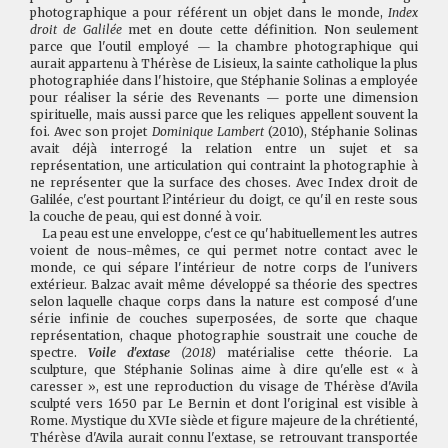
photographique a pour référent un objet dans le monde,
Index
droit de Galilée
met en doute cette définition. Non seulement
parce que l'outil employé — la chambre photographique qui
aurait appartenu à Thérèse de Lisieux, la sainte catholique la plus
photographiée dans l'histoire, que Stéphanie Solinas a employée
pour réaliser la série des Revenants — porte une dimension
spirituelle, mais aussi parce que les reliques appellent souvent la
foi. Avec son projet
Dominique Lambert
(2010), Stéphanie Solinas
avait déjà interrogé la relation entre un sujet et sa
représentation, une articulation qui contraint la photographie à
ne représenter que la surface des choses. Avec Index droit de
Galilée, c'est pourtant l?intérieur du doigt, ce qu'il en reste sous
la couche de peau, qui est donné à voir.
La peau est une enveloppe, c'est ce qu'habituellement les autres
voient de nous-mêmes, ce qui permet notre contact avec le
monde, ce qui sépare l'intérieur de notre corps de l'univers
extérieur. Balzac avait même développé sa théorie des spectres
selon laquelle chaque corps dans la nature est composé d'une
série infinie de couches superposées, de sorte que chaque
représentation, chaque photographie soustrait une couche de
spectre.
Voile d'extase
(2018)
matérialise cette théorie. La
sculpture, que Stéphanie Solinas aime à dire qu'elle est « à
caresser », est une reproduction du visage de Thérèse d'Avila
sculpté vers 1650 par Le Bernin et dont l'original est visible à
Rome. Mystique du XVIe siècle et figure majeure de la chrétienté,
Thérèse d'Avila aurait connu l'extase, se retrouvant transportée