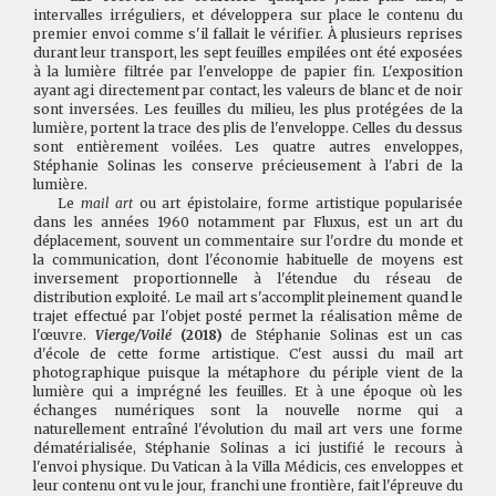
intervalles irréguliers, et développera sur place le contenu du
premier envoi comme s'il fallait le vérifier. À plusieurs reprises
durant leur transport, les sept feuilles empilées ont été exposées
à la lumière filtrée par l'enveloppe de papier fin. L'exposition
ayant agi directement par contact, les valeurs de blanc et de noir
sont inversées. Les feuilles du milieu, les plus protégées de la
lumière, portent la trace des plis de l'enveloppe. Celles du dessus
sont entièrement voilées. Les quatre autres enveloppes,
Stéphanie Solinas les conserve précieusement à l'abri de la
lumière.
Le
mail art
ou art épistolaire, forme artistique popularisée
dans les années 1960 notamment par Fluxus, est un art du
déplacement, souvent un commentaire sur l'ordre du monde et
la communication, dont l'économie habituelle de moyens est
inversement proportionnelle à l'étendue du réseau de
distribution exploité. Le mail art s'accomplit pleinement quand le
trajet effectué par l'objet posté permet la réalisation même de
l'œuvre.
Vierge/Voilé
(2018)
de Stéphanie Solinas est un cas
d'école de cette forme artistique. C'est aussi du mail art
photographique puisque la métaphore du périple vient de la
lumière qui a imprégné les feuilles. Et à une époque où les
échanges numériques sont la nouvelle norme qui a
naturellement entraîné l'évolution du mail art vers une forme
dématérialisée, Stéphanie Solinas a ici justifié le recours à
l'envoi physique. Du Vatican à la Villa Médicis, ces enveloppes et
leur contenu ont vu le jour, franchi une frontière, fait l'épreuve du