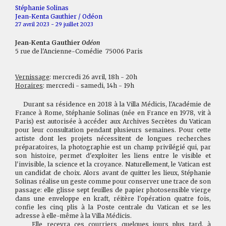
Stéphanie Solinas
Jean-Kenta Gauthier / Odéon
27 avril 2023 - 29 juillet 2023
Jean-Kenta Gauthier
Odéon
5 rue de l'Ancienne-Comédie 75006 Paris
Vernissage
: mercredi 26 avril, 18h - 20h
Horaires
: mercredi - samedi, 14h - 19h
Durant sa résidence en 2018 à la Villa Médicis, l'Académie de
France à Rome, Stéphanie Solinas (née en France en 1978, vit à
Paris) est autorisée à accéder aux Archives Secrètes du Vatican
pour leur consultation pendant plusieurs semaines. Pour cette
artiste dont les projets nécessitent de longues recherches
préparatoires, la photographie est un champ privilégié qui, par
son histoire, permet d'exploiter les liens entre le visible et
l'invisible, la science et la croyance. Naturellement, le Vatican est
un candidat de choix. Alors avant de quitter les lieux, Stéphanie
Solinas réalise un geste comme pour conserver une trace de son
passage: elle glisse sept feuilles de papier photosensible vierge
dans une enveloppe en kraft, réitère l'opération quatre fois,
confie les cinq plis à la Poste centrale du Vatican et se les
adresse à elle-même à la Villa Médicis.
Elle recevra ces courriers quelques jours plus tard, à