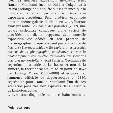
Avec sa dernière exposition
Sufficiently Near
,
Hanako Murakami (née en 1984 à Tokyo, vit à
Paris) prolonge son enquête sur les formes que la
photographie aurait pu prendre. Dans son
exposition précédente,
Futur antérieur
, organisée
dans la même galerie d'Odéon en 2022, l'artiste
avait présenté
Le Champ des possibles
(2022), une
œuvre sculpturale composée d'une variété de
procédés sur divers supports. Cette nouvelle
exposition est dédiée au seul procédé de
thermographie, chaque élément portant le titre de
Possible
(Thermographie).
«
En explorant les procédés
anciens de la photographie, je découvre ce que la
photographie aurait pu être, c'est-à-dire des scénarios
possibles non exploités
», écrit l'artiste. Technique de
reproduction à l'aide de la chaleur et non de la
lumière, la thermographie, mise au point en 1842
par Ludwig Moser (1805-1880) et éclipsée par
l'annonce officielle du daguerréotype en 1839,
représente pour Hanako Murakami l'un de ces
scénarios possibles non exploités dans l'histoire
de la photographie.
Conversation disponible sur
notre chaîne YouTube.
Publications