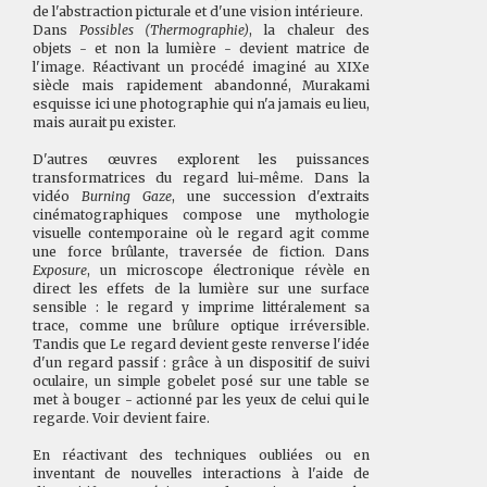
de l'abstraction picturale et d'une vision intérieure.
Dans
Possibles (Thermographie)
, la chaleur des
objets - et non la lumière - devient matrice de
l'image. Réactivant un procédé imaginé au XIXe
siècle mais rapidement abandonné, Murakami
esquisse ici une photographie qui n'a jamais eu lieu,
mais aurait pu exister.
D'autres œuvres explorent les puissances
transformatrices du regard lui-même. Dans la
vidéo
Burning Gaze
, une succession d'extraits
cinématographiques compose une mythologie
visuelle contemporaine où le regard agit comme
une force brûlante, traversée de fiction. Dans
Exposure
, un microscope électronique révèle en
direct les effets de la lumière sur une surface
sensible : le regard y imprime littéralement sa
trace, comme une brûlure optique irréversible.
Tandis que Le regard devient geste renverse l'idée
d'un regard passif : grâce à un dispositif de suivi
oculaire, un simple gobelet posé sur une table se
met à bouger - actionné par les yeux de celui qui le
regarde. Voir devient faire.
En réactivant des techniques oubliées ou en
inventant de nouvelles interactions à l'aide de