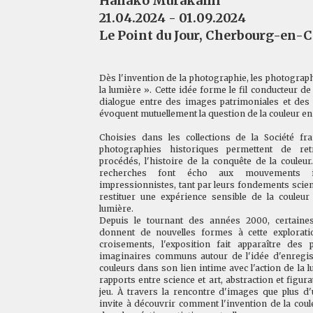
Hanako Murakami
21.04.2024 - 01.09.2024
Le Point du Jour, Cherbourg-en-C
Dès l'invention de la photographie, les photograp
la lumière ». Cette idée forme le fil conducteur de
dialogue entre des images patrimoniales et des
évoquent mutuellement la question de la couleur e
Choisies dans les collections de la Société fr
photographies historiques permettent de retr
procédés, l'histoire de la conquête de la couleur
recherches font écho aux mouvements i
impressionnistes, tant par leurs fondements scien
restituer une expérience sensible de la couleu
lumière.
Depuis le tournant des années 2000, certaine
donnent de nouvelles formes à cette explorat
croisements, l'exposition fait apparaître des 
imaginaires communs autour de l'idée d'enregi
couleurs dans son lien intime avec l'action de la l
rapports entre science et art, abstraction et figur
jeu. À travers la rencontre d'images que plus d'u
invite à découvrir comment l'invention de la co