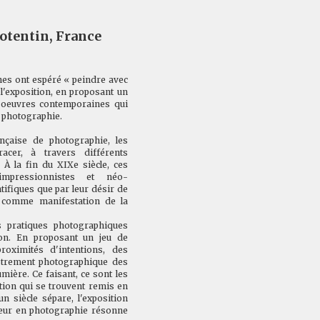
otentin, France
hes ont espéré « peindre avec
 l'exposition, en proposant un
 oeuvres contemporaines qui
n photographie.
ançaise de photographie, les
acer, à travers différents
. À la fin du XIXe siècle, ces
mpressionnistes et néo-
tifiques que par leur désir de
r comme manifestation de la
s pratiques photographiques
ion. En proposant un jeu de
proximités d'intentions, des
strement photographique des
umière. Ce faisant, ce sont les
ation qui se trouvent remis en
n siècle sépare, l'exposition
uleur en photographie résonne