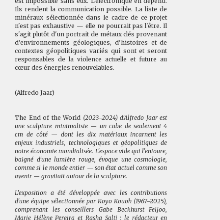
est impossible sans eux. L'électronique en dépend.
Ils rendent la communication possible. La liste de
minéraux sélectionnée dans le cadre de ce projet
n'est pas exhaustive — elle ne pourrait pas l'être. Il
s'agit plutôt d'un portrait de métaux clés provenant
d'environnements géologiques, d'histoires et de
contextes géopolitiques variés qui sont et seront
responsables de la violence actuelle et future au
cœur des énergies renouvelables.
(Alfredo Jaar)
The End of the World
(2023–2024) d'Alfredo Jaar est
une sculpture minimaliste — un cube de seulement 4
cm de côté — dont les dix matériaux incarnent les
enjeux industriels, technologiques et géopolitiques de
notre économie mondialisée. L'espace vide qui l'entoure,
baigné d'une lumière rouge, évoque une cosmologie,
comme si le monde entier — son état actuel comme son
avenir — gravitait autour de la sculpture.
L'exposition a été développée avec les contributions
d'une équipe sélectionnée par Koyo Kouoh (1967–2025),
comprenant les conseillers Gabe Beckhurst Feijoo,
Marie Hélène Pereira et Rasha Salti ; le rédacteur en