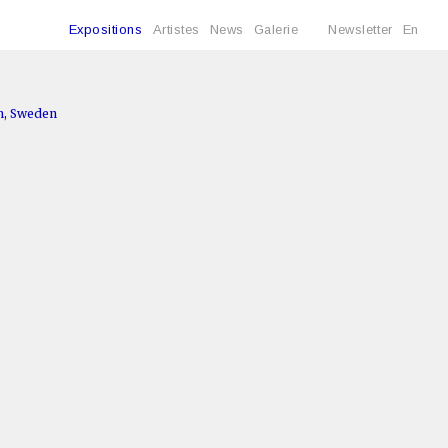
Expositions
Artistes
News
Galerie
Newsletter
En
m, Sweden