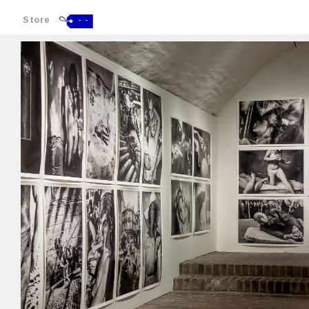
Store
- -