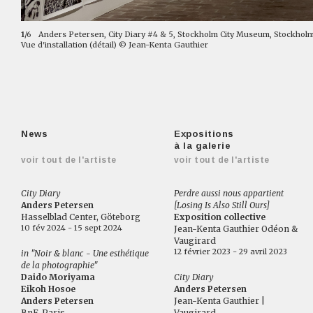
1
/6
Anders Petersen, City Diary #4 & 5, Stockholm City Museum, Stockholm,
Vue d'installation (détail) © Jean-Kenta Gauthier
News
Expositions
à la galerie
voir tout de l'artiste
voir tout de l'artiste
City Diary
Perdre aussi nous appartient
Anders Petersen
[Losing Is Also Still Ours]
Hasselblad Center, Göteborg
Exposition collective
10 fév 2024 - 15 sept 2024
Jean-Kenta Gauthier Odéon &
Vaugirard
12 février 2023 - 29 avril 2023
in "Noir & blanc - Une esthétique
de la photographie"
Daido Moriyama
City Diary
Eikoh Hosoe
Anders Petersen
Anders Petersen
Jean-Kenta Gauthier |
BnF, Paris
Vaugirard