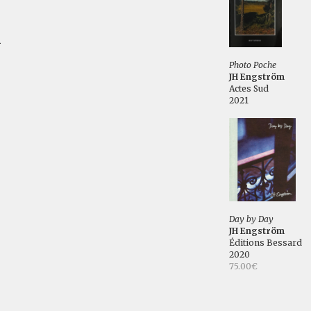
n
Photo Poche
JH Engström
Actes Sud
2021
Day by Day
JH Engström
Éditions Bessard
2020
75.00€