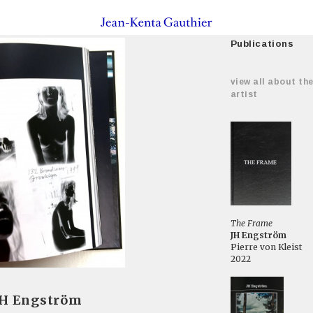
Publications
view all about th
artist
The Frame
JH Engström
Pierre von Kleist
2022
 JH Engström