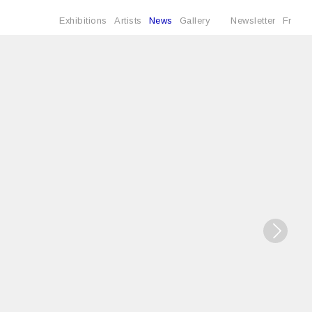
Exhibitions
Artists
News
Gallery
Newsletter
Fr
e