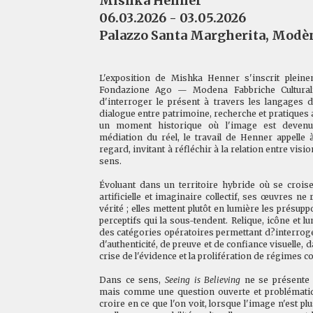
Mishka Henner
06.03.2026 - 03.05.2026
Palazzo Santa Margherita, Modè
L'exposition de Mishka Henner s'inscrit plein
Fondazione Ago — Modena Fabbriche Cultural
d'interroger le présent à travers les langages de
dialogue entre patrimoine, recherche et pratiques
un moment historique où l'image est devenue 
médiation du réel, le travail de Henner appelle
regard, invitant à réfléchir à la relation entre visi
sens.
Évoluant dans un territoire hybride où se croise
artificielle et imaginaire collectif, ses œuvres ne
vérité ; elles mettent plutôt en lumière les présup
perceptifs qui la sous-tendent. Relique, icône et
des catégories opératoires permettant d?interro
d'authenticité, de preuve et de confiance visuelle,
crise de l'évidence et la prolifération de régimes c
Dans ce sens,
Seeing is Believing
ne se présente 
mais comme une question ouverte et problématiqu
croire en ce que l'on voit, lorsque l'image n'est plu