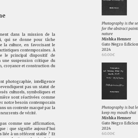
ne
Photography is the s
for the abstract paint
nature
ement dans la mission de la
Mishka Henner
i, qui se donne pour tâche
Gato Negro Edicio
 la culture, en favorisant le
2024
 artistiques contemporaines. À
60.00€
le principal dispositif de
 à une suspension critique du
on, croyance et construction du
nt photographie, intelligence
 revendiquent pas un statut de
posés culturels, symboliques et
 lumière sont réactivées comme
ger notre besoin contemporain
Photography is but 
 dans un contexte marqué par la
keep my mouth shut
oncurrents de vérité.
Mishka Henner
Gato Negro Edicio
pas comme une affirmation,
2024
e : que signifie aujourd'hui
60.00€
s liée à un référent stable ? Et