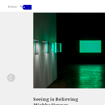
Store
- -
Seeing is Believing