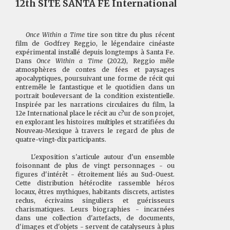
12th SITE SANTA FE International
Once Within a Time
tire son titre du plus récent
film de Godfrey Reggio, le légendaire cinéaste
expérimental installé depuis longtemps à Santa Fe.
Dans
Once Within a Time
(2022), Reggio mêle
atmosphères de contes de fées et paysages
apocalyptiques, poursuivant une forme de récit qui
entremêle le fantastique et le quotidien dans un
portrait bouleversant de la condition existentielle.
Inspirée par les narrations circulaires du film, la
12e International place le récit au c?ur de son projet,
en explorant les histoires multiples et stratifiées du
Nouveau-Mexique à travers le regard de plus de
quatre-vingt-dix participants.
L'exposition s'articule autour d'un ensemble
foisonnant de plus de vingt personnages - ou
figures d'intérêt - étroitement liés au Sud-Ouest.
Cette distribution hétéroclite rassemble héros
locaux, êtres mythiques, habitants discrets, artistes
reclus, écrivains singuliers et guérisseurs
charismatiques. Leurs biographies - incarnées
dans une collection d'artefacts, de documents,
d'images et d'objets - servent de catalyseurs à plus