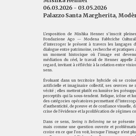
Mishka Henner
06.03.2026 - 03.05.2026
Palazzo Santa Margherita, Modè
L'exposition de Mishka Henner s'inscrit plein
Fondazione Ago — Modena Fabbriche Cultural
d'interroger le présent à travers les langages de
dialogue entre patrimoine, recherche et pratiques
un moment historique où l'image est devenue 
médiation du réel, le travail de Henner appelle
regard, invitant à réfléchir à la relation entre visi
sens.
Évoluant dans un territoire hybride où se croise
artificielle et imaginaire collectif, ses œuvres ne
vérité ; elles mettent plutôt en lumière les présup
perceptifs qui la sous-tendent. Relique, icône et
des catégories opératoires permettant d?interro
d'authenticité, de preuve et de confiance visuelle,
crise de l'évidence et la prolifération de régimes c
Dans ce sens,
Seeing is Believing
ne se présente 
mais comme une question ouverte et problématiqu
croire en ce que l'on voit, lorsque l'image n'est plu