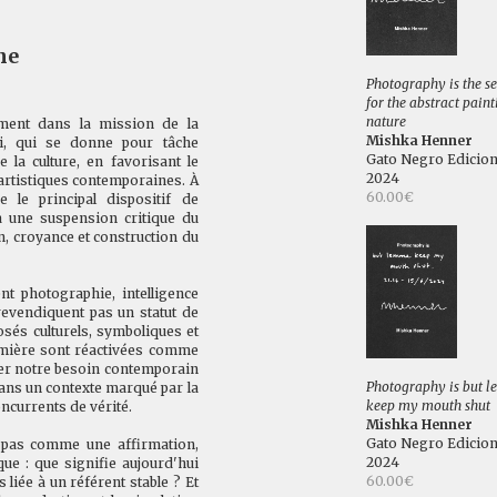
ne
Photography is the s
for the abstract paint
nature
ement dans la mission de la
Mishka Henner
i, qui se donne pour tâche
Gato Negro Edicio
 la culture, en favorisant le
2024
 artistiques contemporaines. À
60.00€
le principal dispositif de
 à une suspension critique du
on, croyance et construction du
nt photographie, intelligence
 revendiquent pas un statut de
posés culturels, symboliques et
 lumière sont réactivées comme
ger notre besoin contemporain
Photography is but 
 dans un contexte marqué par la
keep my mouth shut
oncurrents de vérité.
Mishka Henner
Gato Negro Edicio
pas comme une affirmation,
2024
e : que signifie aujourd'hui
60.00€
s liée à un référent stable ? Et