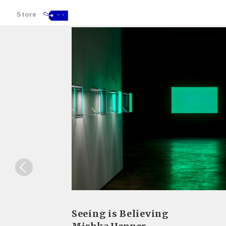
Store
- -
Seeing is Believing