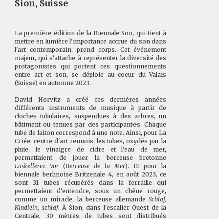
Sion, Suisse
La première édition de la Biennale Son, qui tient à
mettre en lumière l'importance accrue du son dans
l'art contemporain, prend corps. Cet événement
majeur, qui s'attache à représenter la diversité des
protagonistes qui portent ces questionnements
entre art et son, se déploie au coeur du Valais
(Suisse) en automne 2023.
David Horvitz a créé ces dernières années
différents instruments de musique à partir de
cloches tubulaires, suspendues à des arbres, un
bâtiment ou tenues par des participant·e·s. Chaque
tube de laiton correspond à une note. Ainsi, pour La
Criée, centre d'art rennois, les tubes, oxydés par la
pluie, le vinaigre de cidre et l'eau de mer,
permettaient de jouer la berceuse bretonne
Luskellerez Vor
(
Berceuse de la Mer
). Et pour la
biennale berlinoise Britzenale 4, en août 2023, ce
sont 31 tubes récupérés dans la ferraille qui
permettaient d'entendre, sous un chêne rouge,
comme un miracle, la berceuse allemande
Schlaf,
Kindlein, schlaf
. À Sion, dans l'escalier Ouest de la
Centrale, 30 mètres de tubes sont distribués