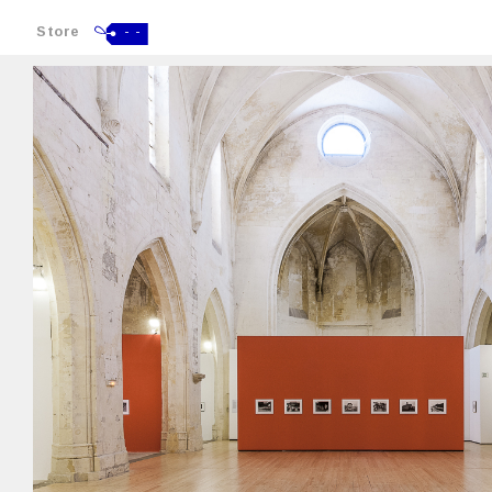
Store
- -