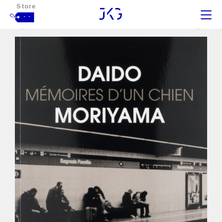
Store
- -