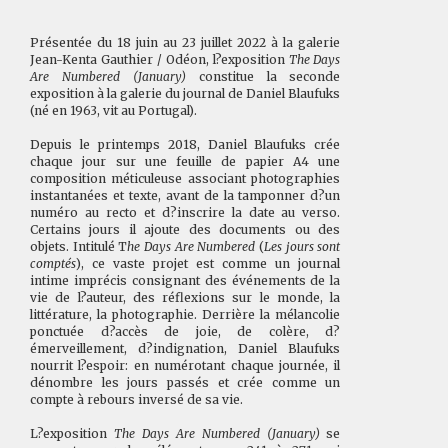
Présentée du 18 juin au 23 juillet 2022 à la galerie
Jean-Kenta Gauthier / Odéon, l?exposition
The Days
Are Numbered (January)
constitue la seconde
exposition à la galerie du journal de Daniel Blaufuks
(né en 1963, vit au Portugal).
Depuis le printemps 2018, Daniel Blaufuks crée
chaque jour sur une feuille de papier A4 une
composition méticuleuse associant photographies
instantanées et texte, avant de la tamponner d?un
numéro au recto et d?inscrire la date au verso.
Certains jours il ajoute des documents ou des
objets. Intitulé T
he Days Are Numbered
(
Les jours sont
comptés
), ce vaste projet est comme un journal
intime imprécis consignant des événements de la
vie de l?auteur, des réflexions sur le monde, la
littérature, la photographie. Derrière la mélancolie
ponctuée d?accès de joie, de colère, d?
émerveillement, d?indignation, Daniel Blaufuks
nourrit l?espoir: en numérotant chaque journée, il
dénombre les jours passés et crée comme un
compte à rebours inversé de sa vie.
L?exposition
The Days Are Numbered (January)
se