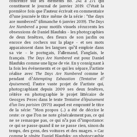
concentre sur les éléments no. 241 à 271 qui
constituent le journal de janvier 2019. C?était la
première fois que l?auteur écrivait en commentaire
d?une journée le titre même de la série : "the days
are numbered." (dimanche 6 janvier 2019).
The Days
Are Numbered
a pour motifs visuels récurrents les
obsessions de Daniel Blaufuks - les photographies
de deux fenêtres, des fleurs de son jardin ou
encore des rochers sur la plage - et ses mots
apparaissent dans les langues qu?il emploie dans
sa vie - le portugais, l?allemand, l?anglais, le
français.
The Days Are Numbered
est pour Daniel
Blaufuks comme une ligne de vie. En y consignant à
la fois les événements et ce qui les sépare, l?artiste
réalise avec
The Days Are Numbered
comme le
pendant d?
Attempting Exhaustion (Tentative d?
épuisement),
l?autre vaste projet de l?artiste qui,
photographiant depuis 2009 ses deux fenêtres,
réitère en photographie le projet littéraire de
Georges Perec dans le texte
Tentative d?épuisement
d?un lieu parisien
(1975) auquel est emprunté le titre
de la série: "Mon propos (...) a été de décrire le
reste: ce que l?on ne note généralement pas, ce qui
ne se remarque pas, ce qui n?a pas d?importance:
ce qui se passe quand il ne se passe rien, sinon du
temps, des gens, des voitures et des nuages. » Car
comme le répète Daniel Blaufuks: on photographie