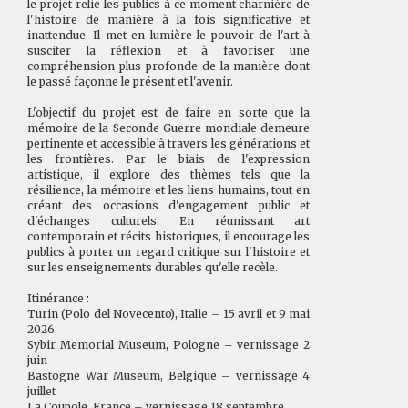
le projet relie les publics à ce moment charnière de
l'histoire de manière à la fois significative et
inattendue. Il met en lumière le pouvoir de l'art à
susciter la réflexion et à favoriser une
compréhension plus profonde de la manière dont
le passé façonne le présent et l'avenir.
L'objectif du projet est de faire en sorte que la
mémoire de la Seconde Guerre mondiale demeure
pertinente et accessible à travers les générations et
les frontières. Par le biais de l'expression
artistique, il explore des thèmes tels que la
résilience, la mémoire et les liens humains, tout en
créant des occasions d'engagement public et
d'échanges culturels. En réunissant art
contemporain et récits historiques, il encourage les
publics à porter un regard critique sur l'histoire et
sur les enseignements durables qu'elle recèle.
Itinérance :
Turin (Polo del Novecento), Italie – 15 avril et 9 mai
2026
Sybir Memorial Museum, Pologne – vernissage 2
juin
Bastogne War Museum, Belgique – vernissage 4
juillet
La Coupole, France – vernissage 18 septembre