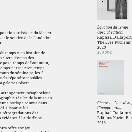
Équation du Temps
(special edition)
oposition artistique du Master
Raphaël Dallaport
avec le soutien de la Fondation
The Eyes Publishin
r.
2020
200.00€
du temps » en histoire de
 en ?uvre. Temps des
 pose, temps de l'attention,
 temps-perspective, temps
cours du séminaire, les ?
uels répondront publics
 galerie Colbert.
un arrangement métaphorique
graphie résulte de la mise en
Chauvet - Pont-d'Arc,
cienne horloge connue dans
L'inappropriable
di. Disparue à la
Raphaël Dallaport
es rétrogradations des
Éditions Xavier Bar
 évidence à l'aide d'une
2016
orta offre son jeu