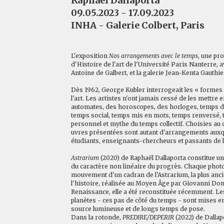
Raphaël Dallaporta
09.05.2023 - 17.09.2023
INHA - Galerie Colbert, Paris
L'exposition
Nos arrangements avec le temps
, une pr
d'Histoire de l'art de l'Université Paris Nanterre, 
Antoine de Galbert, et la galerie Jean-Kenta Gauthie
Dès 1962, George Kubler interrogeait les « formes 
l'art. Les artistes n'ont jamais cessé de les mettre
automates, des horoscopes, des horloges, temps de
temps social, temps mis en mots, temps renversé,
personnel et mythe du temps collectif. Choisies au 
uvres présentées sont autant d'arrangements auxq
étudiants, enseignants-chercheurs et passants de la
Astrarium
(2020) de Raphaël Dallaporta constitue 
du caractère non linéaire du progrès. Chaque photo
mouvement d'un cadran de l'Astrarium, la plus an
l'histoire, réalisée au Moyen Âge par Giovanni Don
Renaissance, elle a été reconstituée récemment. L
planètes - ces pas de côté du temps - sont mises en
source lumineuse et de longs temps de pose.
Dans la rotonde,
PREDIRE/DEPERIR
(2022) de Dallap