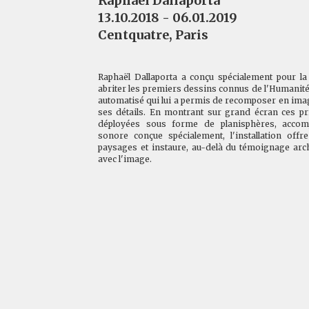
Raphaël Dallaporta
13.10.2018 - 06.01.2019
Centquatre, Paris
Raphaël Dallaporta a conçu spécialement pour la
abriter les premiers dessins connus de l'Humanité,
automatisé qui lui a permis de recomposer en im
ses détails. En montrant sur grand écran ces pr
déployées sous forme de planisphères, acco
sonore conçue spécialement, l'installation offr
paysages et instaure, au-delà du témoignage arc
avec l'image.