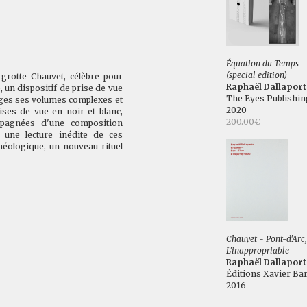
Équation du Temps
(special edition)
 grotte Chauvet, célèbre pour
Raphaël Dallaport
 un dispositif de prise de vue
The Eyes Publishin
ages ses volumes complexes et
2020
ises de vue en noir et blanc,
200.00€
mpagnées d'une composition
e une lecture inédite de ces
héologique, un nouveau rituel
Chauvet - Pont-d'Arc,
L'inappropriable
Raphaël Dallaport
Éditions Xavier Bar
2016