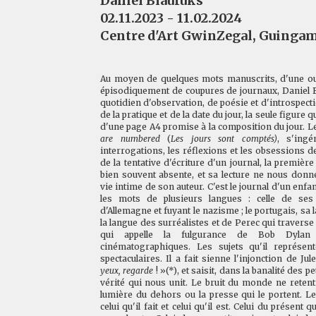
Daniel Blaufuks
02.11.2023 - 11.02.2024
Centre d'Art GwinZegal, Guinga
Au moyen de quelques mots manuscrits, d'une ou
épisodiquement de coupures de journaux, Daniel Bl
quotidien d'observation, de poésie et d'introspecti
de la pratique et de la date du jour, la seule figure 
d'une page
A4
promise à la composition du jour. Le
are numbered
(
Les jours sont comptés)
, s'ingé
interrogations, les réflexions et les obsessions de l
de la tentative d'écriture d'un journal, la premièr
bien souvent absente, et sa lecture ne nous donn
vie intime de son auteur. C'est le journal d'un enfan
les mots de plusieurs langues : celle de ses 
d'Allemagne et fuyant le nazisme ; le portugais, sa l
la langue des surréalistes et de Perec qui traverse 
qui appelle la fulgurance de Bob Dyla
cinématographiques. Les sujets qu'il représe
spectaculaires. Il a fait sienne l'injonction de Ju
yeux, regarde
! »(*), et saisit, dans la banalité des 
vérité qui nous unit. Le bruit du monde ne retenti
lumière du dehors ou la presse qui le portent. Le 
celui qu'il fait et celui qu'il est. Celui du présent 