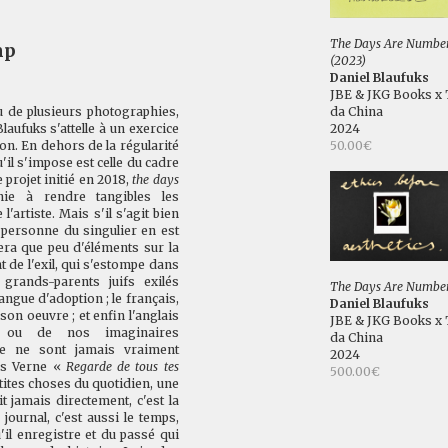
The Days Are Numbe
mp
(2023)
Daniel Blaufuks
JBE & JKG Books x 
 de plusieurs photographies,
da China
aufuks s'attelle à un exercice
2024
on. En dehors de la régularité
50.00€
qu'il s'impose est celle du cadre
 projet initié en 2018,
the days
nie à rendre tangibles les
'artiste. Mais s'il s'agit bien
e personne du singulier en est
era que peu d'éléments sur la
t de l'exil, qui s'estompe dans
grands-parents juifs exilés
The Days Are Numbe
angue d'adoption ; le français,
Daniel Blaufuks
son oeuvre ; et enfin l'anglais
JBE & JKG Books x 
n ou de nos imaginaires
da China
nte ne sont jamais vraiment
2024
les Verne «
Regarde de tous tes
500.00€
petites choses du quotidien, une
t jamais directement, c'est la
journal, c'est aussi le temps,
qu'il enregistre et du passé qui