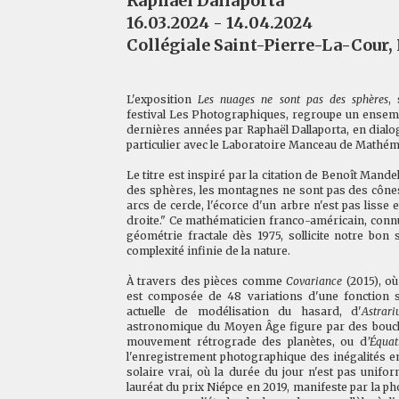
Raphaël Dallaporta
16.03.2024 - 14.04.2024
Collégiale Saint-Pierre-La-Cour,
L'exposition
Les nuages ne sont pas des sphères
,
festival Les Photographiques, regroupe un ensemb
dernières années par Raphaël Dallaporta, en dialo
particulier avec le Laboratoire Manceau de Mathém
Le titre est inspiré par la citation de Benoît Mand
des sphères, les montagnes ne sont pas des cônes
arcs de cercle, l'écorce d'un arbre n'est pas lisse e
droite." Ce mathématicien franco-américain, conn
géométrie fractale dès 1975, sollicite notre bon
complexité infinie de la nature.
À travers des pièces comme
Covariance
(2015), où
est composée de 48 variations d'une fonction s
actuelle de modélisation du hasard, d'
Astrar
astronomique du Moyen Âge figure par des boucl
mouvement rétrograde des planètes, ou d
'Équa
l'enregistrement photographique des inégalités en
solaire vrai, où la durée du jour n'est pas unifor
lauréat du prix Niépce en 2019, manifeste par la p