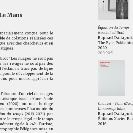
 Le Mans
Équation du Temps
(special edition)
 spécialement conçue pour le
Raphaël Dallaport
le de créations réalisées ces
The Eyes Publishin
gue avec des chercheurs et en
2020
atiques.
200.00€
elbrot "Les nuages ne sont pas
, les rivages ne sont pas des
t l'éclair ne trace pas de ligne
u pour le développement de la
 sens pour mieux apprécier la
 l'illusion d'un ciel de nuages
tatistique issue d?une étude
Chauvet - Pont-d'Arc,
ium
(2020) où une horloge
L'inappropriable
es lumineuses l'harmonie du
Raphaël Dallaport
tion du temps
(2019-2021) par
Éditions Xavier Bar
tre le temps légal et le temps
2016
mément égale à 24h, l'artiste,
hotographie l'élégance mise en