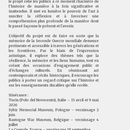
le projet relie les publics à ce moment charnière de
l'histoire de manière à la fois significative et
inattendue. Il met en lumière le pouvoir de l'art à
susciter la réflexion et à favoriser une
compréhension plus profonde de la manière dont
le passé façonne le présent et l'avenir.
L'objectif du projet est de faire en sorte que la
mémoire de la Seconde Guerre mondiale demeure
pertinente et accessible à travers les générations et
les frontières. Par le biais de l'expression
artistique, il explore des thèmes tels que la
résilience, la mémoire et les liens humains, tout en
créant des occasions d'engagement public et
d'échanges culturels. En réunissant art
contemporain et récits historiques, il encourage les
publics à porter un regard critique sur l'histoire et
sur les enseignements durables qu'elle recèle.
Itinérance :
Turin (Polo del Novecento), Italie – 15 avril et 9 mai
2026
Sybir Memorial Museum, Pologne – vernissage 2
juin
Bastogne War Museum, Belgique – vernissage 4
juillet
La Coupole, France – vernissage 18 septembre