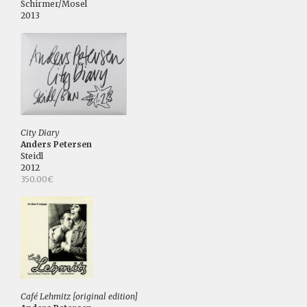
Schirmer/Mosel
2013
City Diary
Anders Petersen
Steidl
2012
350.00€
Café Lehmitz [original edition]