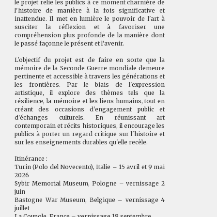
le projet relie les publics à ce moment charnière de
l'histoire de manière à la fois significative et
inattendue. Il met en lumière le pouvoir de l'art à
susciter la réflexion et à favoriser une
compréhension plus profonde de la manière dont
le passé façonne le présent et l'avenir.
L'objectif du projet est de faire en sorte que la
mémoire de la Seconde Guerre mondiale demeure
pertinente et accessible à travers les générations et
les frontières. Par le biais de l'expression
artistique, il explore des thèmes tels que la
résilience, la mémoire et les liens humains, tout en
créant des occasions d'engagement public et
d'échanges culturels. En réunissant art
contemporain et récits historiques, il encourage les
publics à porter un regard critique sur l'histoire et
sur les enseignements durables qu'elle recèle.
Itinérance :
Turin (Polo del Novecento), Italie – 15 avril et 9 mai
2026
Sybir Memorial Museum, Pologne – vernissage 2
juin
Bastogne War Museum, Belgique – vernissage 4
juillet
La Coupole, France – vernissage 18 septembre