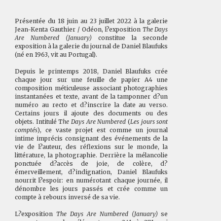
Présentée du 18 juin au 23 juillet 2022 à la galerie
Jean-Kenta Gauthier / Odéon, l?exposition
The Days
Are Numbered (January)
constitue la seconde
exposition à la galerie du journal de Daniel Blaufuks
(né en 1963, vit au Portugal).
Depuis le printemps 2018, Daniel Blaufuks crée
chaque jour sur une feuille de papier A4 une
composition méticuleuse associant photographies
instantanées et texte, avant de la tamponner d?un
numéro au recto et d?inscrire la date au verso.
Certains jours il ajoute des documents ou des
objets. Intitulé T
he Days Are Numbered
(
Les jours sont
comptés
), ce vaste projet est comme un journal
intime imprécis consignant des événements de la
vie de l?auteur, des réflexions sur le monde, la
littérature, la photographie. Derrière la mélancolie
ponctuée d?accès de joie, de colère, d?
émerveillement, d?indignation, Daniel Blaufuks
nourrit l?espoir: en numérotant chaque journée, il
dénombre les jours passés et crée comme un
compte à rebours inversé de sa vie.
L?exposition
The Days Are Numbered (January)
se