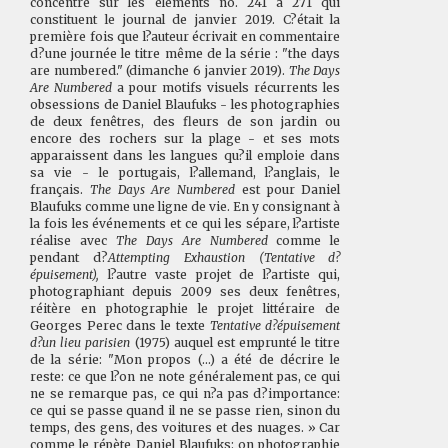
concentre sur les éléments no. 241 à 271 qui
constituent le journal de janvier 2019. C?était la
première fois que l?auteur écrivait en commentaire
d?une journée le titre même de la série : "the days
are numbered." (dimanche 6 janvier 2019).
The Days
Are Numbered
a pour motifs visuels récurrents les
obsessions de Daniel Blaufuks - les photographies
de deux fenêtres, des fleurs de son jardin ou
encore des rochers sur la plage - et ses mots
apparaissent dans les langues qu?il emploie dans
sa vie - le portugais, l?allemand, l?anglais, le
français.
The Days Are Numbered
est pour Daniel
Blaufuks comme une ligne de vie. En y consignant à
la fois les événements et ce qui les sépare, l?artiste
réalise avec
The Days Are Numbered
comme le
pendant d?
Attempting Exhaustion (Tentative d?
épuisement),
l?autre vaste projet de l?artiste qui,
photographiant depuis 2009 ses deux fenêtres,
réitère en photographie le projet littéraire de
Georges Perec dans le texte
Tentative d?épuisement
d?un lieu parisien
(1975) auquel est emprunté le titre
de la série: "Mon propos (...) a été de décrire le
reste: ce que l?on ne note généralement pas, ce qui
ne se remarque pas, ce qui n?a pas d?importance:
ce qui se passe quand il ne se passe rien, sinon du
temps, des gens, des voitures et des nuages. » Car
comme le répète Daniel Blaufuks: on photographie